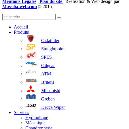
Mentions Légales
|
Plan du site
| Réalisation & Web design par
Massilia-web.com
© 2015
Accueil
Produits
Ozfatihler
Straightpoint
SPES
Oilgear
ATM
Britefil
Mitsubishi
Greben
Decca Wiper
Services
Hydraulique
Mécanique
Chaudronnerie