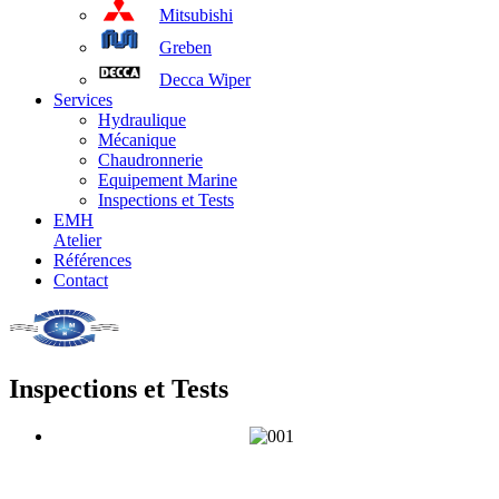
Mitsubishi
Greben
Decca Wiper
Services
Hydraulique
Mécanique
Chaudronnerie
Equipement Marine
Inspections et Tests
EMH
Atelier
Références
Contact
Inspections et Tests