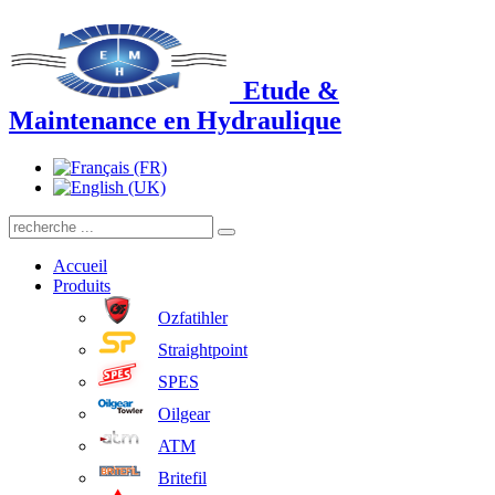
Etude &
Maintenance en Hydraulique
Accueil
Produits
Ozfatihler
Straightpoint
SPES
Oilgear
ATM
Britefil